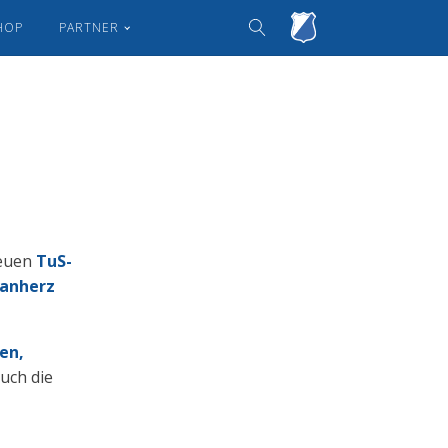
HOP
PARTNER
neuen
TuS-
Fanherz
en,
uch die