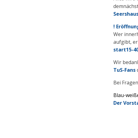
demnächst
Seershau
! Eröffnu
Wer inner
aufgibt, e
start15-4
Wir bedan
TuS-Fans
Bei Frage
Blau-weiß
Der Vorst