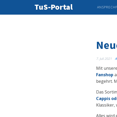
TuS-Portal
ANSPRECH
Neu
7. Juli 2021
A
Mit unser
Fanshop
a
begehrt. M
Das Sortim
Cappis od
Klassiker,
Alles wir