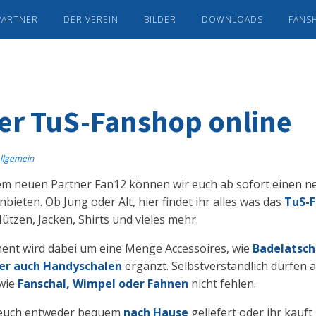
PARTNER
DER VEREIN
BILDER
DOWNLOADS
FANS
er TuS-Fanshop online
llgemein
em neuen Partner Fan12 können wir euch ab sofort einen 
nbieten. Ob Jung oder Alt, hier findet ihr alles was das
TuS-
ützen, Jacken, Shirts und vieles mehr.
ent wird dabei um eine Menge Accessoires, wie
Badelatsch
er auch Handyschalen
ergänzt. Selbstverständlich dürfen a
 wie
Fanschal, Wimpel oder Fahnen
nicht fehlen.
d euch entweder bequem
nach Hause
geliefert oder ihr kauft