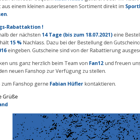
 aus einem kleinen auserlesenen Sortiment direkt im
Spor
sen
.
ngs-Rabattaktion !
halb der nächsten
14 Tage (bis zum 18.07.2021)
eine Beste
rhält
15 %
Nachlass. Dazu bei der Bestellung den Gutschein
016
eingeben. Gutscheine sind von der Rabattierung ausges
ken uns ganz herzlich beim Team von
Fan12
und freuen uns
den neuen Fanshop zur Verfügung zu stellen.
n zum Fanshop gerne
Fabian Hüfler
kontaktieren.
e Grüße
and