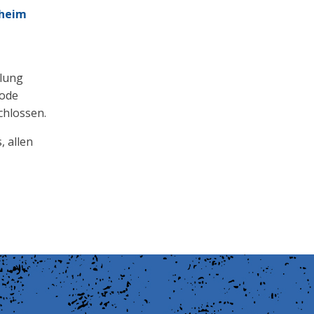
theim
llung
code
chlossen.
, allen