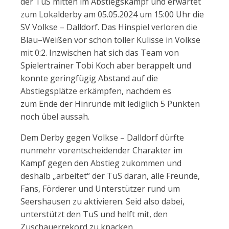
der TuS mitten im Abstiegskampf und erwartet
zum Lokalderby am 05.05.2024 um 15:00 Uhr die
SV Volkse – Dalldorf. Das Hinspiel verloren die
Blau–Weißen vor schon toller Kulisse in Volkse
mit 0:2. Inzwischen hat sich das Team von
Spielertrainer Tobi Koch aber berappelt und
konnte geringfügig Abstand auf die
Abstiegsplätze erkämpfen, nachdem es
zum Ende der Hinrunde mit lediglich 5 Punkten
noch übel aussah.
Dem Derby gegen Volkse – Dalldorf dürfte
nunmehr vorentscheidender Charakter im
Kampf gegen den Abstieg zukommen und
deshalb „arbeitet“ der TuS daran, alle Freunde,
Fans, Förderer und Unterstützer rund um
Seershausen zu aktivieren. Seid also dabei,
unterstützt den TuS und helft mit, den
Zuschauerrekord zu knacken.